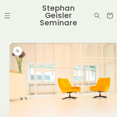
Direkt
Stephan
zum
Inhalt
Geisler
Warenko
Seminare
duktinformationen
ingen