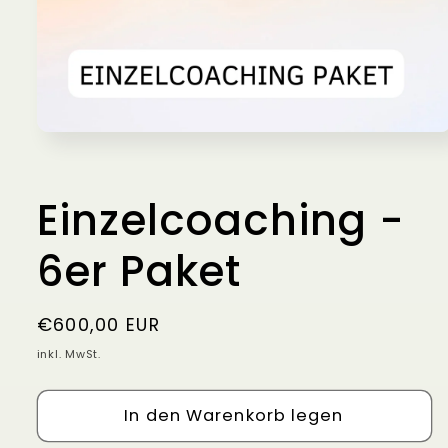
Medien
1
in
Modal
öffnen
Einzelcoaching -
6er Paket
Normaler
€600,00 EUR
Preis
inkl. MwSt.
In den Warenkorb legen