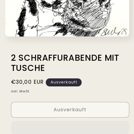
Medien
1
in
Modal
2 SCHRAFFURABENDE MIT
öffnen
TUSCHE
Normaler
€30,00 EUR
Ausverkauft
Preis
inkl. MwSt.
Ausverkauft