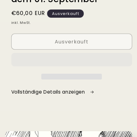
Normaler
€60,00 EUR
Ausverkauft
Preis
inkl. MwSt.
Ausverkauft
Vollständige Details anzeigen