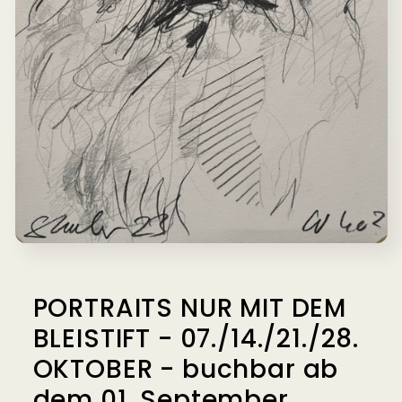
Medien
1
in
Modal
PORTRAITS NUR MIT DEM
öffnen
BLEISTIFT - 07./14./21./28.
OKTOBER - buchbar ab
dem 01. September