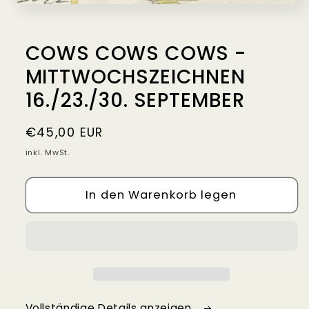
Medien
1
in
Modal
COWS COWS COWS -
öffnen
MITTWOCHSZEICHNEN
16./23./30. SEPTEMBER
Normaler
€45,00 EUR
Preis
inkl. MwSt.
In den Warenkorb legen
Vollständige Details anzeigen