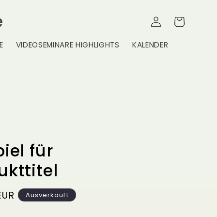
e
Warenkorb
Einloggen
E
VIDEOSEMINARE HIGHLIGHTS
KALENDER
iel für
kttitel
er
EUR
Ausverkauft