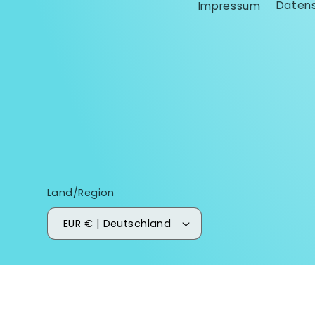
Impressum
Datens
Land/Region
EUR € | Deutschland
© 2026,
Stephan Geisler Seminare
Powered by Shopify