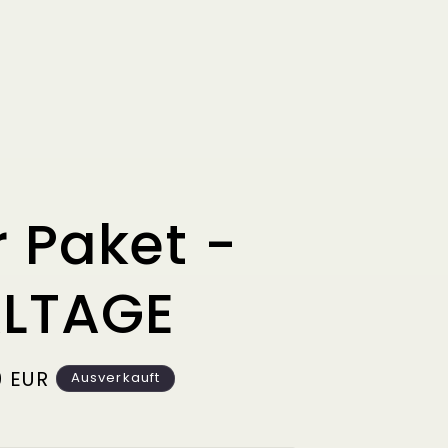
r Paket -
LTAGE
er
 EUR
Ausverkauft