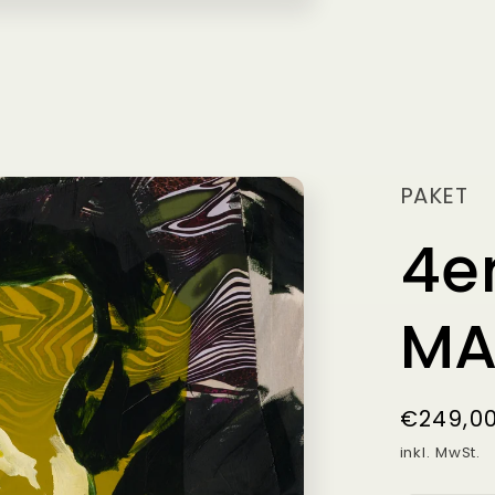
PAKET
4e
MA
Normal
€249,00
Preis
inkl. MwSt.