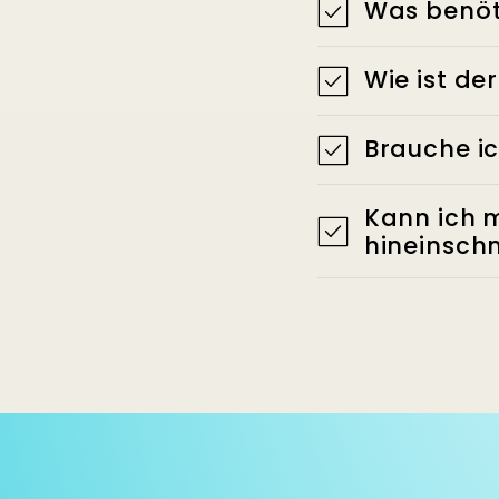
Was benöt
Wie ist de
Brauche ic
Kann ich m
hineinsch